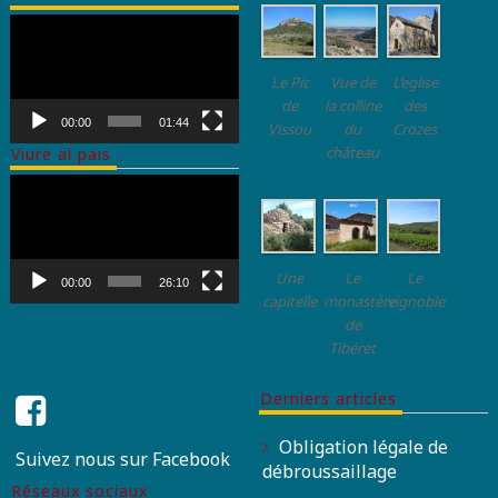
Lecteur
vidéo
Le Pic
Vue de
L’eglise
de
la colline
des
00:00
01:44
Vissou
du
Crozes
château
Viure al pais
Lecteur
vidéo
Une
Le
Le
00:00
26:10
capitelle
monastère
vignoble
de
Tibéret
Derniers articles
Obligation légale de
Suivez nous sur Facebook
débroussaillage
Réseaux sociaux