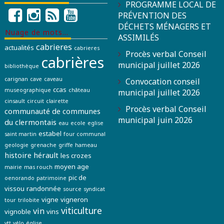
PROGRAMME LOCAL DE
PRÉVENTION DES
DÉCHETS MÉNAGERS ET
Nuage de mots…
ASSIMILÉS
cabrieres
actualités
cabrieres
Procès verbal Conseil
cabrières
municipal juillet 2026
bibliothèque
carignan
cave
caveau
Convocation conseil
ccas
museographique
château
municipal juillet 2026
cinsault
circuit
clairette
Procès verbal Conseil
communauté de communes
municipal juin 2026
du clermontais
eau
ecole
eglise
estabel
saint martin
four communal
geologie
grenache
griffe
hameau
histoire
hérault
les crozes
moyen age
mairie
mas rouch
pic de
oenorando
patrimoine
vissou
randonnée
source
syndicat
vigne
vigneron
tour
trilobite
viticulture
vin
vignoble
vins
vtt
vélo
église