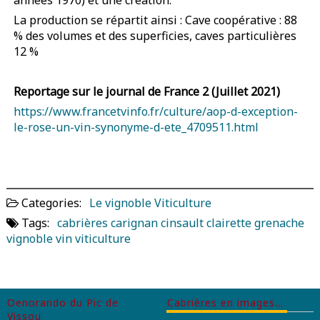
La production se répartit ainsi : Cave coopérative : 88
% des volumes et des superficies, caves particulières
12 %
Reportage sur le journal de France 2 (Juillet 2021)
https://www.francetvinfo.fr/culture/aop-d-exception-
le-rose-un-vin-synonyme-d-ete_4709511.html
Categories:
Le vignoble
Viticulture
Tags:
cabrières
carignan
cinsault
clairette
grenache
vignoble
vin
viticulture
Oenorando du Pic de
Cabrières en images…
Vissou