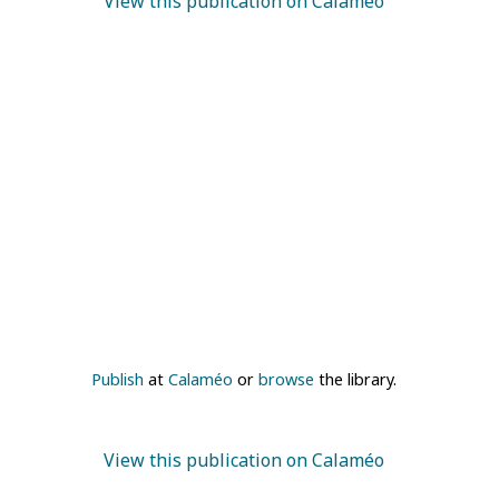
View this publication on Calaméo
Publish
at
Calaméo
or
browse
the library.
View this publication on Calaméo