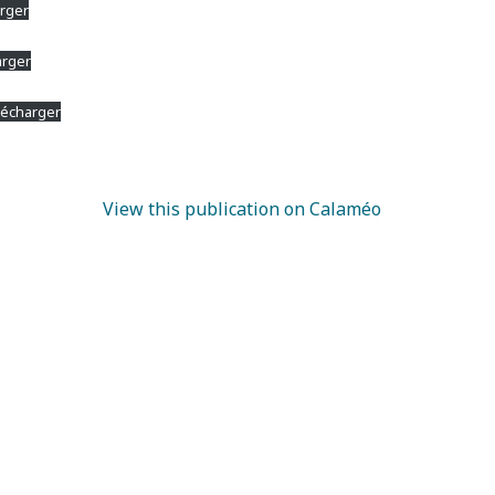
rger
arger
lécharger
View this publication on Calaméo