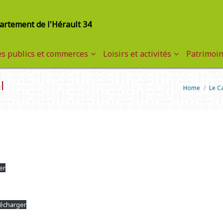
partement de l'Hérault 34
es publics et commerces
Loisirs et activités
Patrimoin
l
Home
/
Le C
er
écharger