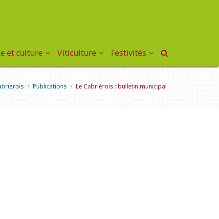
e et culture
Viticulture
Festivités
abriérois
/
Publications
/
Le Cabriérois : bulletin municipal