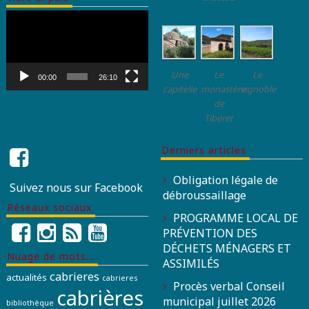
Lecteur
vidéo
Une
Le
Le
00:00
26:10
capitelle
monastère
vignoble
de
Tibéret
Derniers articles
Obligation légale de
Suivez nous sur Facebook
débroussaillage
Réseaux sociaux
PROGRAMME LOCAL DE
PRÉVENTION DES
DÉCHETS MÉNAGERS ET
Nuage de mots…
ASSIMILÉS
cabrieres
actualités
cabrieres
Procès verbal Conseil
cabrières
municipal juillet 2026
bibliothèque