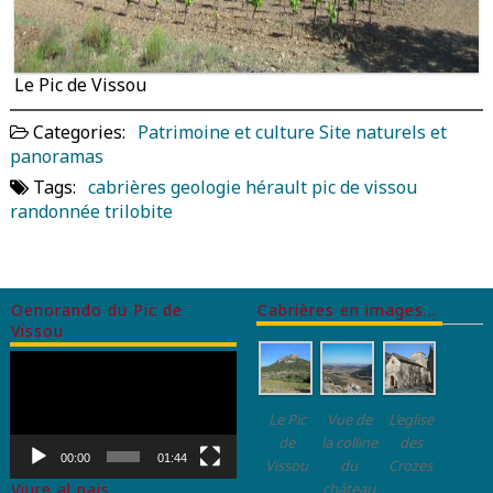
Le Pic de Vissou
Categories:
Patrimoine et culture
Site naturels et
panoramas
Tags:
cabrières
geologie
hérault
pic de vissou
randonnée
trilobite
Oenorando du Pic de
Cabrières en images…
Vissou
Lecteur
vidéo
Le Pic
Vue de
L’eglise
de
la colline
des
00:00
01:44
Vissou
du
Crozes
château
Viure al pais