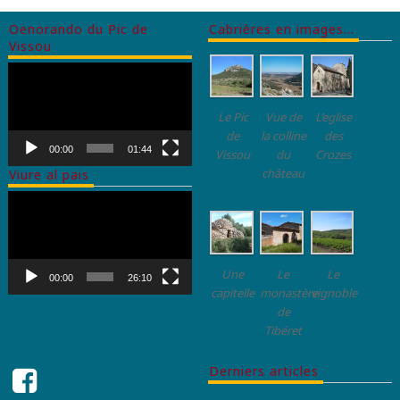
Oenorando du Pic de
Cabrières en images…
Vissou
Lecteur
vidéo
Le Pic
Vue de
L’eglise
de
la colline
des
00:00
01:44
Vissou
du
Crozes
château
Viure al pais
Lecteur
vidéo
Une
Le
Le
00:00
26:10
capitelle
monastère
vignoble
de
Tibéret
Derniers articles