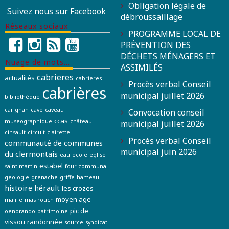
Obligation légale de
Suivez nous sur Facebook
débroussaillage
Réseaux sociaux
PROGRAMME LOCAL DE
PRÉVENTION DES
DÉCHETS MÉNAGERS ET
Nuage de mots…
ASSIMILÉS
cabrieres
actualités
cabrieres
Procès verbal Conseil
cabrières
municipal juillet 2026
bibliothèque
carignan
cave
caveau
Convocation conseil
ccas
museographique
château
municipal juillet 2026
cinsault
circuit
clairette
Procès verbal Conseil
communauté de communes
municipal juin 2026
du clermontais
eau
ecole
eglise
estabel
saint martin
four communal
geologie
grenache
griffe
hameau
histoire
hérault
les crozes
moyen age
mairie
mas rouch
pic de
oenorando
patrimoine
vissou
randonnée
source
syndicat