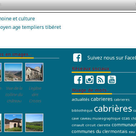
s
oine et culture
oyen age
templiers
tibéret
res en images…
Suivez nous sur Fac
Réseaux sociaux
e
Vue de la
L’eglise
Nuage de mots…
colline du
des
cabrieres
actualités
cabrieres
château
Crozes
cabrières
bibliothèque
c
ccas
cave
caveau museographique
ch
communaut
cinsault
circuit
clairette
communes du clermontais
eau