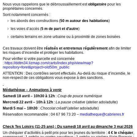
Nous vous rappelons que le débroussaillement est
obligatoire
pour les
propriétaires concernés.
Sont notamment concernés :
les abords des constructions (
50 m autour des habitations
)
les voies d’accès (
5 m de part et d’autre
)
certains terrains en zone urbaine ou à proximité de zones boisées
Ces travaux doivent être
réalisés et entretenus régulièrement
afin de limiter
les risques d’incendie et protéger les habitations.
Pour vérifier si votre parcelle est concernée
:
https://ddtm34.lizmap.com/carto/index.php/view/map?
repository=foret&project=old50m_public
ATTENTION : Des contrôles seront effectués. Au-delà du risque d’incendie, le
non-respect de ces obligations vous expose à des sanctions.
Médiathèque – Animations à venir
Samedi 18 avril – 10h30 à 12h
:
Coup de pouce numérique
Mercredi 22 avril – 10h à 12h
:
La pause créative
(atelier ado/adulte)
Mardi 5 mai – 18h30
:
Chocolat créatif
(atelier ado/adulte)
Réservation recommandée : 04 67 96 73 20 –
mediatheque@cabrieres.fr
Check Tes Loisirs (11-25 ans) : Du samedi 18 avril au dimanche 3 mai 2026
Un chéquier d’activités à petit prix pour les jeunes du territoire :
4 € le chéquier
,