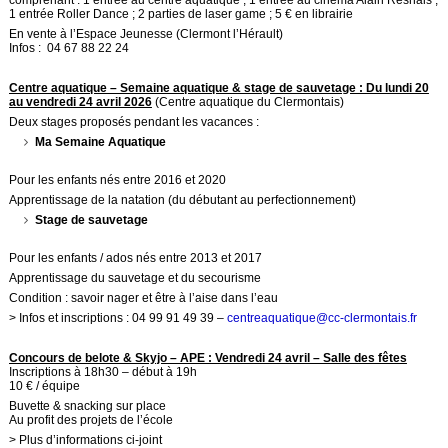
comprenant : 1 entrée au centre aquatique ; 1 entrée au cinéma Alain Resnais ;
1 entrée Roller Dance ; 2 parties de laser game ; 5 € en librairie
En vente à l’Espace Jeunesse (Clermont l’Hérault)
Infos : 04 67 88 22 24
Centre aquatique – Semaine aquatique & stage de sauvetage : Du lundi 20
au vendredi 24 avril 2026
(Centre aquatique du Clermontais)
Deux stages proposés pendant les vacances :
Ma Semaine Aquatique
Pour les enfants nés entre 2016 et 2020
Apprentissage de la natation (du débutant au perfectionnement)
Stage de sauvetage
Pour les enfants / ados nés entre 2013 et 2017
Apprentissage du sauvetage et du secourisme
Condition : savoir nager et être à l’aise dans l’eau
> Infos et inscriptions : 04 99 91 49 39 –
centreaquatique@cc-clermontais.fr
Concours de belote & Skyjo – APE : Vendredi 24 avril – Salle des fêtes
Inscriptions à 18h30 – début à 19h
10 € / équipe
Buvette & snacking sur place
Au profit des projets de l’école
> Plus d’informations ci-joint