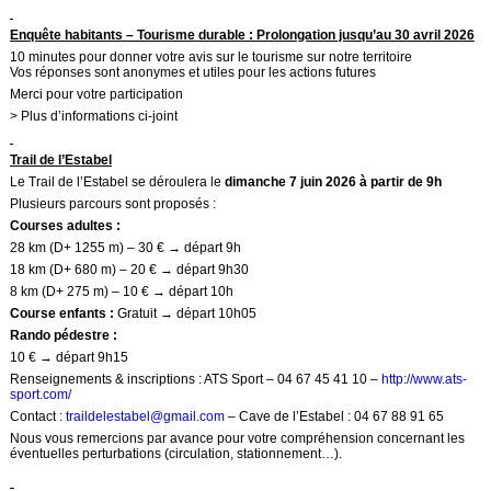
Enquête habitants – Tourisme durable : Prolongation jusqu’au 30 avril 2026
10 minutes pour donner votre avis sur le tourisme sur notre territoire
Vos réponses sont anonymes et utiles pour les actions futures
Merci pour votre participation
> Plus d’informations ci-joint
Trail de l’Estabel
Le Trail de l’Estabel se déroulera le
dimanche 7 juin 2026 à partir de 9h
Plusieurs parcours sont proposés :
Courses adultes :
28 km (D+ 1255 m) – 30 € → départ 9h
18 km (D+ 680 m) – 20 € → départ 9h30
8 km (D+ 275 m) – 10 € → départ 10h
Course enfants :
Gratuit → départ 10h05
Rando pédestre :
10 € → départ 9h15
Renseignements & inscriptions : ATS Sport – 04 67 45 41 10 –
http://www.ats-
sport.com/
Contact :
traildelestabel@gmail.com
– Cave de l’Estabel : 04 67 88 91 65
Nous vous remercions par avance pour votre compréhension concernant les
éventuelles perturbations (circulation, stationnement…).