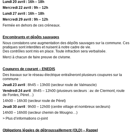
Lundi 20 avril : 16h – 18h
Mercredi 22 avril : 9h – 12h
Lundi 27 avril : 16h – 18h
Mercredi 29 avril : 9h – 12h
Fermée en dehors de ces créneaux.
Encombrants et dépôts sauvages
Nous constatons une augmentation des dépôts sauvages sur la commune. Ces
pratiques sont interdites et nuisent à notre cadre de vie.
Des contrôles sont mis en place. Toute infraction sera verbalisée.
Merci à chacun de faire preuve de civisme.
Coupures de courant – ENEDIS
Des travaux sur le réseau électrique entraîneront plusieurs coupures sur la
commune :
Jeudi 23 avril
: 8h45 – 13h00 (secteur route de Valmascle)
Vendredi 24 avril
: 8h45 – 12h00 (plusieurs secteurs : av. de Clermont, route
de Fontes, Péret…)
14h00 – 16h30 (secteur route de Péret)
Jeudi 30 avril
: 9h00 – 12h00 (centre village et nombreux secteurs)
14h00 – 16h00 (secteur chemin de Mougno…)
> Plus d’informations ci-joint
Obligations légales de débroussaillement (OLD) – Rappel