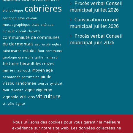
Procès verbal Conseil
cabrières
municipal juillet 2026
bibliothèque
carignan
cave
caveau
Convocation conseil
ccas
museographique
château
municipal juillet 2026
cinsault
circuit
clairette
Procès verbal Conseil
communauté de communes
municipal juin 2026
du clermontais
eau
ecole
eglise
estabel
saint martin
four communal
geologie
grenache
griffe
hameau
histoire
hérault
les crozes
moyen age
mairie
mas rouch
pic de
oenorando
patrimoine
vissou
randonnée
source
syndicat
vigne
vigneron
tour
trilobite
viticulture
vin
vignoble
vins
vtt
vélo
église
Nous utilisons des cookies pour vous garantir la meilleure
Contact
Mairie de Cabrières, Hérault
Mentions
expérience sur notre site web. Les données collectées ne