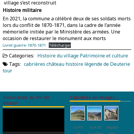
village s’est reconstruit
Histoire militaire
En 2021, la commune a célébré deux de ses soldats morts
lors du conflit de 1870-1871, dans la cadre de l’année
mémorielle initiée par le Ministère des armées. Une
occasion de restaurer le monument aux morts
Livret guerre-1870-1871
Télécharger
Categories:
Histoire du village
Patrimoine et culture
Tags:
cabrières
château
histoire
légende de Deuterie
tour
Oenorando du Pic de
Cabrières en images…
Vissou
Lecteur
vidéo
Le Pic
Vue de
L’eglise
de
la colline
des