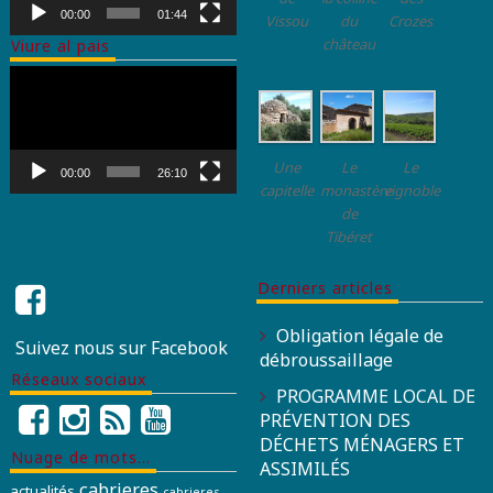
00:00
01:44
Vissou
du
Crozes
château
Viure al pais
Lecteur
vidéo
Une
Le
Le
00:00
26:10
capitelle
monastère
vignoble
de
Tibéret
Derniers articles
Obligation légale de
Suivez nous sur Facebook
débroussaillage
Réseaux sociaux
PROGRAMME LOCAL DE
PRÉVENTION DES
DÉCHETS MÉNAGERS ET
Nuage de mots…
ASSIMILÉS
cabrieres
actualités
cabrieres